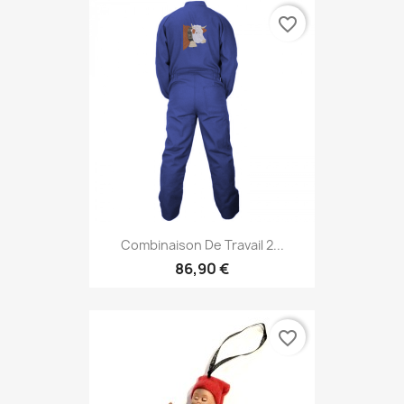
favorite_border
Combinaison De Travail 2...
86,90 €
favorite_border