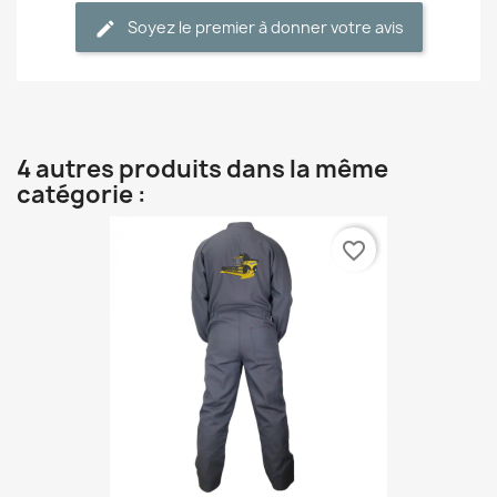
Soyez le premier à donner votre avis
4 autres produits dans la même
catégorie :
favorite_border