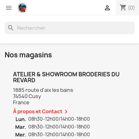
shopping_cart


(0)
search
Nos magasins
ATELIER & SHOWROOM BRODERIES DU
REVARD
1885 route d'aix les bains
74540 Cusy
France
À propos et Contact

Lun.
08h30-12h00/14h00-18h00
Mar.
08h30-12h00/14h00-18h00
Mer.
08h30-12h00/14h00-18h00