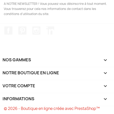
A NOTRE NEWSLETTER ! Vous pouvez vous désinscrire à tout moment.
Vous trouverez pour cela nos informations de contact dans les
conditions d'utilisation du site.
Facebook
Pinterest
Instagram
LinkedIn
NOS GAMMES

NOTRE BOUTIQUE EN LIGNE

VOTRE COMPTE

INFORMATIONS
keyboard_arrow_down
© 2026 - Boutique en ligne créée avec PrestaShop™