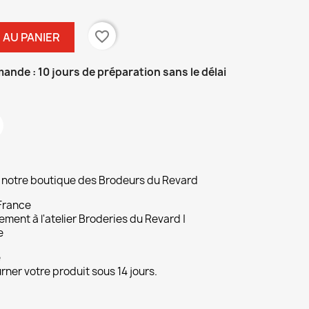
favorite_border
 AU PANIER
de : 10 jours de préparation sans le délai
ur notre boutique des Brodeurs du Revard
 France
ement à l'atelier Broderies du Revard |
e
e
ner votre produit sous 14 jours.