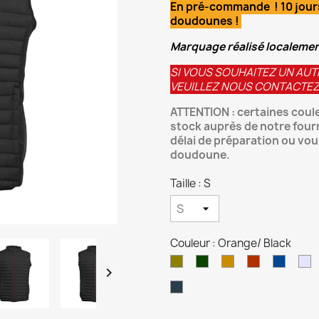
En pré-commande ! 10 jours
doudounes !
Marquage réalisé localeme
SI VOUS SOUHAITEZ UN AUT
VEUILLEZ NOUS CONTACTEZ P
ATTENTION : certaines coule
stock auprès de notre fourn
délai de préparation ou vo
doudoune.
Taille : S
Couleur : Orange/ Black
Black/Black/gold
Black/Black/Kelly
Black/Black/Oran
Black/Black
Black/B
B

Green
Titanium/
White/
Black
Black