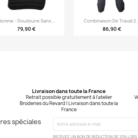
Aperçu rapide
Aperçu rapide


omme - Doudoune Sans...
Combinaison De Travail 2..
+11
79,90 €
86,90 €
Livraison dans toute la France
Retrait possible gratuitement à l'atelier
V
Broderies du Revard | Livraison dans toute la
France
res spéciales
RECEVEZ UN BON DE REDUCTION DE 10% LORS 