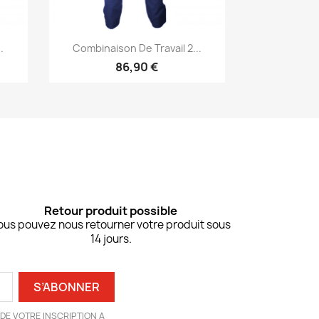
Aperçu rapide

.
Combinaison De Travail 2...
86,90 €
Retour produit possible
ous pouvez nous retourner votre produit sous
14 jours.
DE VOTRE INSCRIPTION A