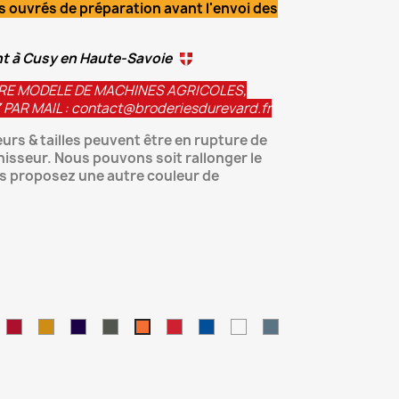
 ouvrés de préparation avant l'envoi des
nt à Cusy en Haute-Savoie
RE MODELE DE MACHINES AGRICOLES,
AR MAIL : contact@broderiesdurevard.fr
urs & tailles peuvent être en rupture de
isseur. Nous pouvons soit rallonger le
us proposez une autre couleur de
ge
/Red
lack/Royal
lack/Black/Silver
Brick
Mustard/
Navy/
Olive/
Red/
Royal/
Silver/
Sport
Orange/
Red/Black
Black
Black
Black
Black
Black
Black
Blue/
Black
Black