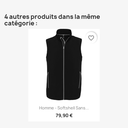
4 autres produits dans la même
catégorie :
favorite_border
Homme - Softshell Sans...
79,90 €