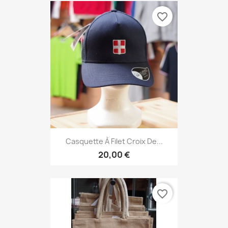
favorite_border
Casquette À Filet Croix De...
20,00 €
favorite_border