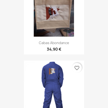
Cabas Abondance
34,90 €
favorite_border