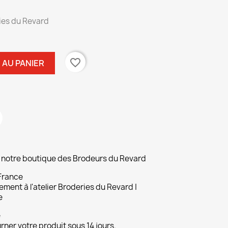
ies du Revard
favorite_border
 AU PANIER
ur notre boutique des Brodeurs du Revard
 France
ement à l'atelier Broderies du Revard |
e
e
ner votre produit sous 14 jours.