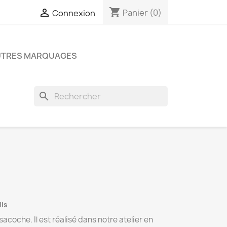
shopping_cart

Panier
(0)
Connexion
UTRES MARQUAGES
search
dis
sacoche. Il est réalisé dans notre atelier en