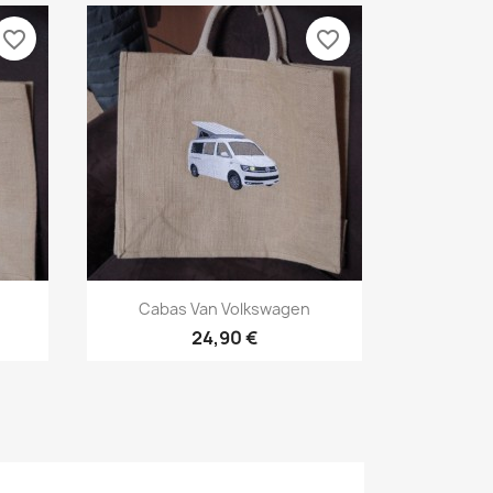
favorite_border
favorite_border
Aperçu rapide

Cabas Van Volkswagen
24,90 €