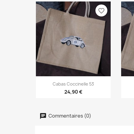
favorite_border
Aperçu rapide

Cabas Coccinelle 53
24,90 €
Commentaires (0)