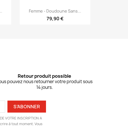
Aperçu rapide

.
Femme - Doudoune Sans...
11
+11
79,90 €
Retour produit possible
ous pouvez nous retourner votre produit sous
14 jours.
DE VOTRE INSCRIPTION A
rire à tout moment. Vous