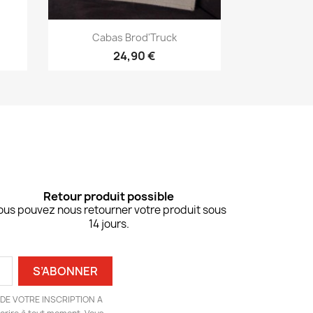
Aperçu rapide

.
Cabas Brod'Truck
24,90 €
Retour produit possible
ous pouvez nous retourner votre produit sous
14 jours.
DE VOTRE INSCRIPTION A