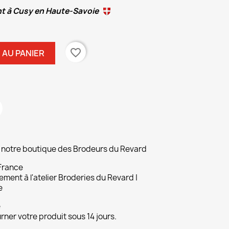
nt à Cusy en Haute-Savoie
favorite_border
 AU PANIER
ur notre boutique des Brodeurs du Revard
 France
ement à l'atelier Broderies du Revard |
e
e
ner votre produit sous 14 jours.