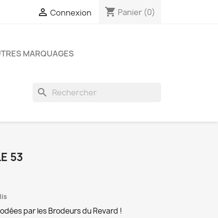
shopping_cart

Panier
(0)
Connexion
UTRES MARQUAGES
search
E 53
dis
rodées par les Brodeurs du Revard !