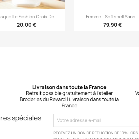
Aperçu rapide
Aperçu rapide


squette Fashion Croix De...
Femme - Softshell Sans..
20,00 €
79,90 €
Livraison dans toute la France
Retrait possible gratuitement à l'atelier
V
Broderies du Revard | Livraison dans toute la
France
res spéciales
RECEVEZ UN BON DE REDUCTION DE 10% LORS 