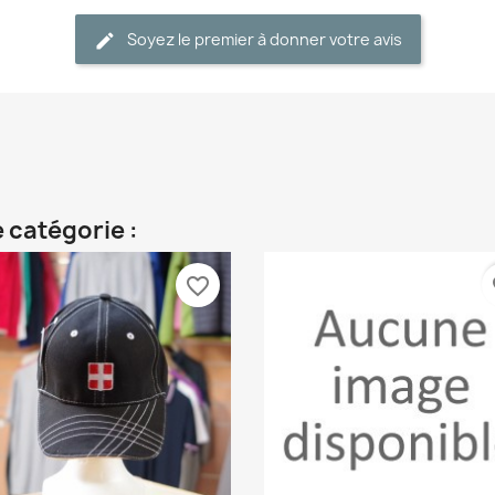
Soyez le premier à donner votre avis
 catégorie :
favorite_border
fa