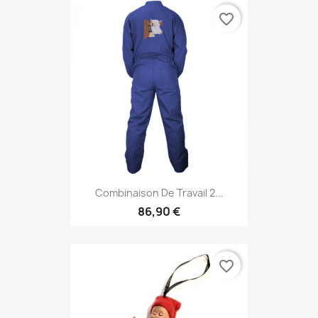
favorite_border
Combinaison De Travail 2...
86,90 €
favorite_border