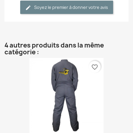
Soyez le premier à donner votre avis
4 autres produits dans la même
catégorie :
favorite_border