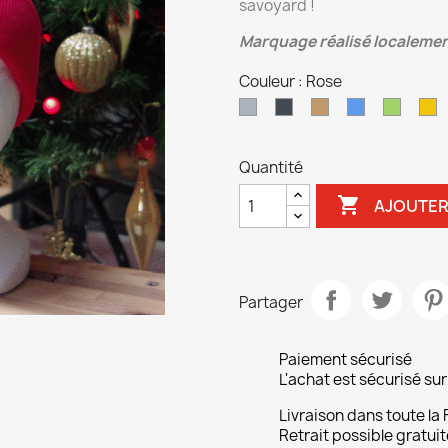
savoyard !
Marquage réalisé localeme
Couleur : Rose
Gris
Noir
Camel
Bleu
Vert
J
Quantité

AJOUTER
Partager
Paiement sécurisé
L'achat est sécurisé s
Livraison dans toute la
Retrait possible gratuit