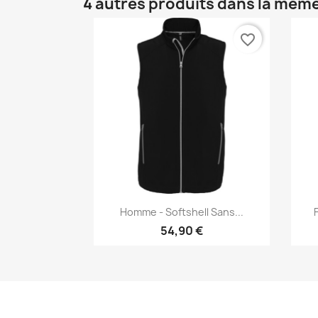
4 autres produits dans la même
favorite_border
Aperçu rapide

Homme - Softshell Sans...
54,90 €