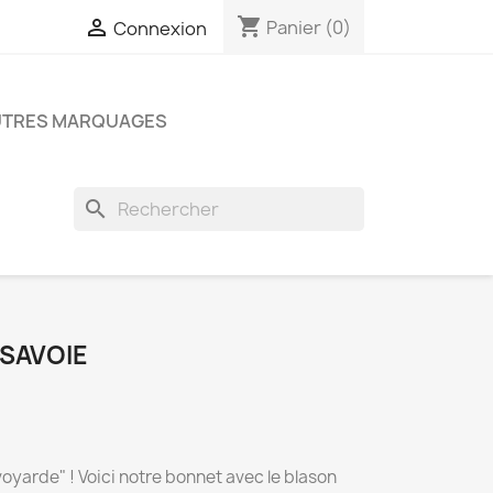
shopping_cart

Panier
(0)
Connexion
UTRES MARQUAGES
search
 SAVOIE
arde" ! Voici notre bonnet avec le blason