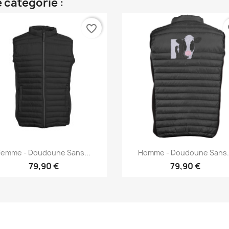
 catégorie :
favorite_border
fa
Aperçu rapide
Aperçu rapide


Femme - Doudoune Sans...
Homme - Doudoune Sans..
+11
+
79,90 €
79,90 €