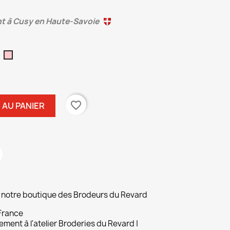
nt à Cusy en Haute-Savoie
aune
Rose
favorite_border
 AU PANIER
ur notre boutique des Brodeurs du Revard
 France
ement à l'atelier Broderies du Revard |