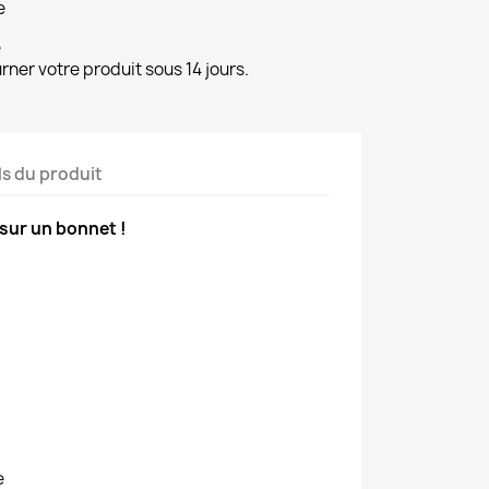
e
e
ner votre produit sous 14 jours.
ls du produit
sur un bonnet !
e