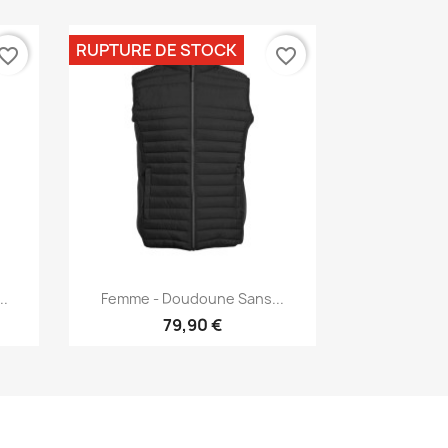
RUPTURE DE STOCK
vorite_border
favorite_border
Aperçu rapide

.
Femme - Doudoune Sans...
11
+11
79,90 €