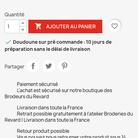
Black
Black
Black
Blue/
Black
Black
Black
Quantité

favorite_border
AJOUTER AU PANIER

Doudoune sur pré commande : 10 jours de
préparation sans le délai de livraison
Partager
Paiement sécurisé
L'achat est sécurisé sur notre boutique des
Brodeurs du Revard
Livraison dans toute la France
Retrait possible gratuitement à l'atelier Broderies du
Revard | Livraison dans toute la France
Retour produit possible
Vous pouvez nous retourner votre produit sous 14