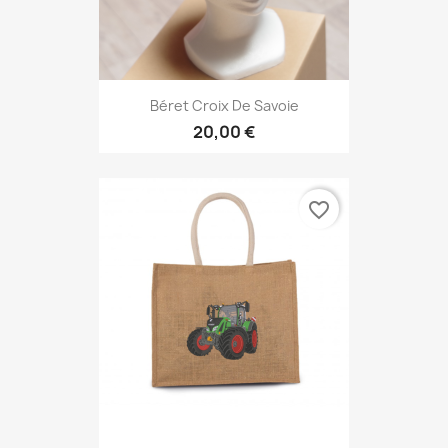
Béret Croix De Savoie
20,00 €
favorite_border