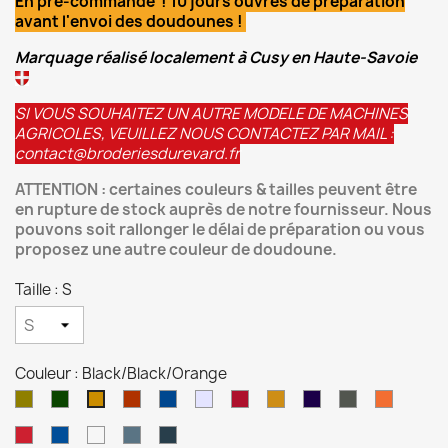
En pré-commande ! 10 jours ouvrés de préparation
avant l'envoi des doudounes !
Marquage réalisé localement à Cusy en Haute-Savoie
SI VOUS SOUHAITEZ UN AUTRE MODELE DE MACHINES
AGRICOLES, VEUILLEZ NOUS CONTACTEZ PAR MAIL :
contact@broderiesdurevard.fr
ATTENTION : certaines couleurs & tailles peuvent être
en rupture de stock auprès de notre fournisseur. Nous
pouvons soit rallonger le délai de préparation ou vous
proposez une autre couleur de doudoune.
Taille : S
Couleur : Black/Black/Orange
Black/Black/gold
Black/Black/Kelly
Black/Black/Red
Black/Black/Royal
Black/Black/Silver
Brick
Mustard/
Navy/
Olive/
Orange
Black/Black/Orange
Green
Red/Black
Black
Black
Black
Black
Red/
Royal/
Silver/
Sport
Titanium/
White/