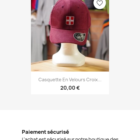
favorite_border
Casquette En Velours Croix...
20,00 €
Paiement sécurisé
L'achat est sécurisé sur notre boutique des