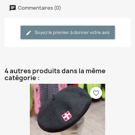
Commentaires (0)
Soyez le premier à donner votre avis
4 autres produits dans la même
catégorie :
favorite_border