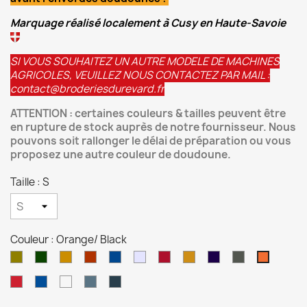
Marquage réalisé localement à Cusy en Haute-Savoie
SI VOUS SOUHAITEZ UN AUTRE MODELE DE MACHINES
AGRICOLES, VEUILLEZ NOUS CONTACTEZ PAR MAIL :
contact@broderiesdurevard.fr
ATTENTION : certaines couleurs & tailles peuvent être
en rupture de stock auprès de notre fournisseur. Nous
pouvons soit rallonger le délai de préparation ou vous
proposez une autre couleur de doudoune.
Taille : S
Couleur : Orange/ Black
Black/Black/gold
Black/Black/Kelly
Black/Black/Orange
Black/Black/Red
Black/Black/Royal
Black/Black/Silver
Brick
Mustard/
Navy/
Olive/
Orange/
Green
Red/Black
Black
Black
Black
Black
Red/
Royal/
Silver/
Sport
Titanium/
White/
Black
Black
Black
Blue/
Black
Black