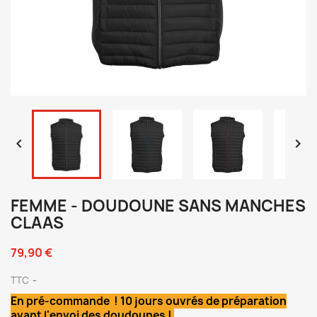


FEMME - DOUDOUNE SANS MANCHES
CLAAS
79,90 €
TTC
En pré-commande ! 10 jours ouvrés de préparation
avant l'envoi des doudounes !