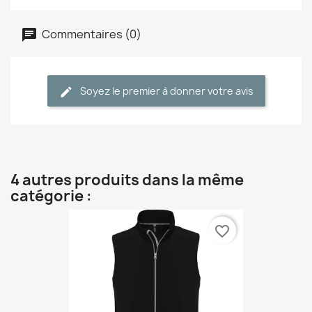
Commentaires (0)
Soyez le premier à donner votre avis
4 autres produits dans la même
catégorie :
favorite_border