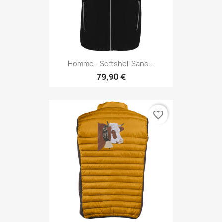
Homme - Softshell Sans...
79,90 €
favorite_border