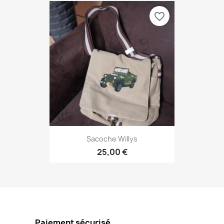
favorite_border
Sacoche Willys
25,00 €
Paiement sécurisé