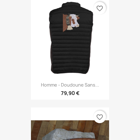
favorite_border
Homme - Doudoune Sans...
79,90 €
favorite_border