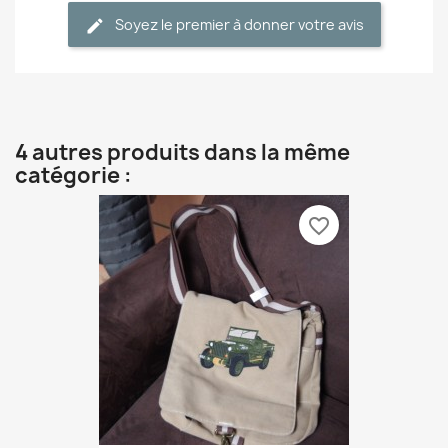
Soyez le premier à donner votre avis
4 autres produits dans la même
catégorie :
favorite_border