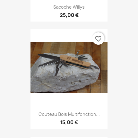
Sacoche Willys
25,00 €
favorite_border
Couteau Bois Multifonction...
15,00 €