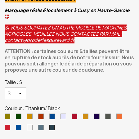
Marquage réalisé localement à Cusy en Haute-Savoie
SI VOUS SOUHAITEZ UN AUTRE MODELE DE MACHINES
AGRICOLES, VEUILLEZ NOUS CONTACTEZ PAR MAIL :
contact@broderiesdurevard.fr
ATTENTION : certaines couleurs & tailles peuvent être
en rupture de stock auprès de notre fournisseur. Nous
pouvons soit rallonger le délai de préparation ou vous
proposez une autre couleur de doudoune.
Taille : S
Couleur : Titanium/ Black
Black/Black/gold
Black/Black/Kelly
Black/Black/Orange
Black/Black/Red
Black/Black/Royal
Black/Black/Silver
Brick
Mustard/
Navy/
Olive/
Orange
Green
Red/Black
Black
Black
Black
Black
Red/
Royal/
Silver/
Sport
Titanium/
White/
Black
Black
Black
Blue/
Black
Black