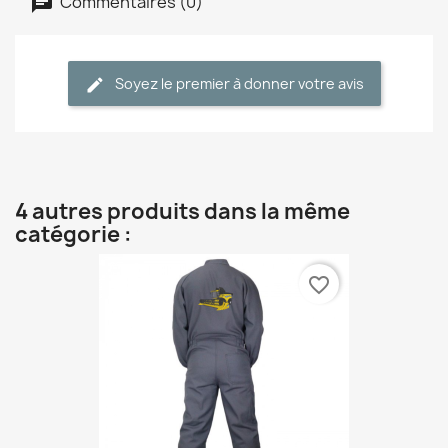
Commentaires (0)
Soyez le premier à donner votre avis
4 autres produits dans la même
catégorie :
favorite_border