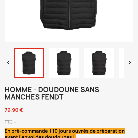


HOMME - DOUDOUNE SANS
MANCHES FENDT
79,90 €
TTC
En pré-commande ! 10 jours ouvrés de préparation
avant l'envoi des doudounes !