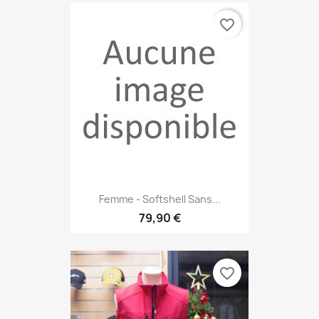
favorite_border
Femme - Softshell Sans...
79,90 €
favorite_border