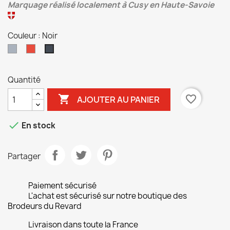
Marquage réalisé localement à Cusy en Haute-Savoie
Couleur : Noir
Gris
Rouge
Noir
Quantité

favorite_border
AJOUTER AU PANIER

En stock
Partager
Paiement sécurisé
L'achat est sécurisé sur notre boutique des
Brodeurs du Revard
Livraison dans toute la France